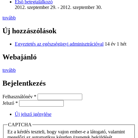
Első betegtalálkozó
2012. szeptember 29.
-
2012. szeptember 30.
tovább
Új hozzászólások
Egyeztetés az egészségügyi adminisztrációval
14 év 1 hét
Webajánló
tovább
Bejelentkezés
Felhasználónév
*
Jelszó
*
Új jelszó igénylése
CAPTCHA
Ez a kérdés teszteli, hogy vajon ember-e a látogató, valamint
megelőzi az automatikus kéretlen üzenetek beküldését.