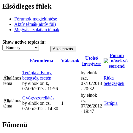
Elsődleges fülek
Fórumok megtekintése
Aktív témák
(aktív fül)
Megválaszolatlan témák
Show active topics in:
Fórum
Utolsó
Fórumtéma
Válaszok
bejegyzés
Terápia a Fabry
by
elnök
Általános
betegség esetén
sze,
Ritka
téma
by
elnök
on k,
07/10/2013
betegségek
07/09/2013 - 11:56
- 20:32
by
elnök
Gyógyszerellátás
Általános
cs,
by
elnök
on cs,
1
Terápia
téma
07/26/2012
07/05/2012 - 14:30
- 19:47
Főmenü