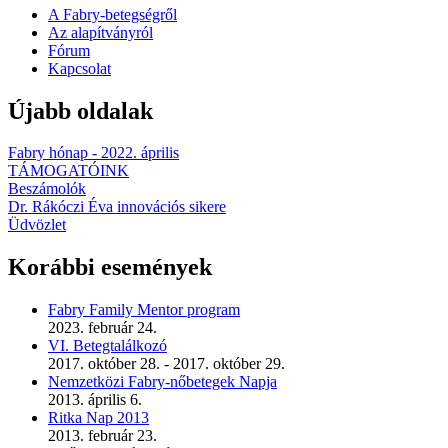
A Fabry-betegségről
Az alapítványról
Fórum
Kapcsolat
Újabb oldalak
Fabry hónap - 2022. április
TÁMOGATÓINK
Beszámolók
Dr. Rákóczi Éva innovációs sikere
Üdvözlet
Korábbi események
Fabry Family Mentor program
2023. február 24.
VI. Betegtalálkozó
2017. október 28.
-
2017. október 29.
Nemzetközi Fabry-nőbetegek Napja
2013. április 6.
Ritka Nap 2013
2013. február 23.