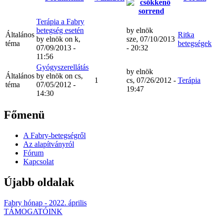
Terápia a Fabry
betegség esetén
by
elnök
Általános
Ritka
by
elnök
on k,
sze, 07/10/2013
téma
betegségek
07/09/2013 -
- 20:32
11:56
Gyógyszerellátás
by
elnök
Általános
by
elnök
on cs,
1
cs, 07/26/2012 -
Terápia
téma
07/05/2012 -
19:47
14:30
Főmenü
A Fabry-betegségről
Az alapítványról
Fórum
Kapcsolat
Újabb oldalak
Fabry hónap - 2022. április
TÁMOGATÓINK