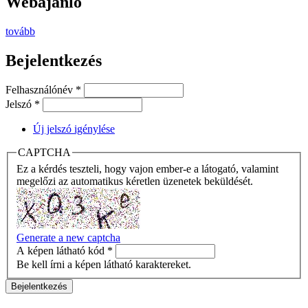
Webajánló
tovább
Bejelentkezés
Felhasználónév
*
Jelszó
*
Új jelszó igénylése
CAPTCHA
Ez a kérdés teszteli, hogy vajon ember-e a látogató, valamint
megelőzi az automatikus kéretlen üzenetek beküldését.
Generate a new captcha
A képen látható kód
*
Be kell írni a képen látható karaktereket.