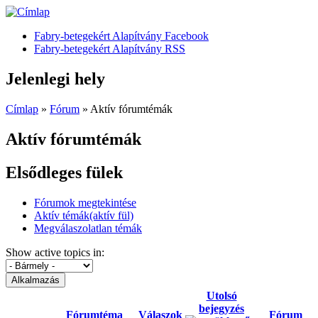
Fabry-betegekért Alapítvány Facebook
Fabry-betegekért Alapítvány RSS
Jelenlegi hely
Címlap
»
Fórum
» Aktív fórumtémák
Aktív fórumtémák
Elsődleges fülek
Fórumok megtekintése
Aktív témák
(aktív fül)
Megválaszolatlan témák
Show active topics in:
Utolsó
bejegyzés
Fórumtéma
Válaszok
Fórum